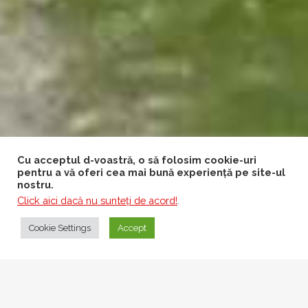
Cu acceptul d-voastră, o să folosim cookie-uri
pentru a vă oferi cea mai bună experiență pe site-ul
nostru.
Click aici dacă nu sunteţi de acord!
.
Cookie Settings
Accept
Pentru perioada sărbătorilor de peste an
(Crăciun, Anul Nou și Paște), vă rugăm să